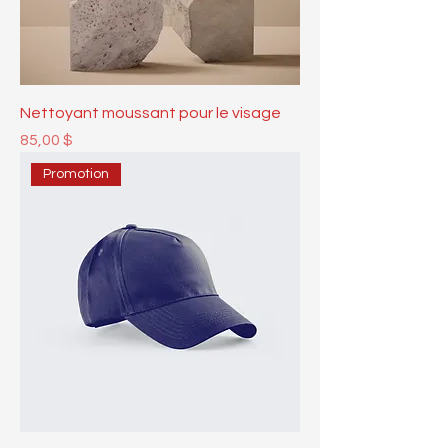
Nettoyant moussant pour le visage
Prix
85,00 $
Promotion