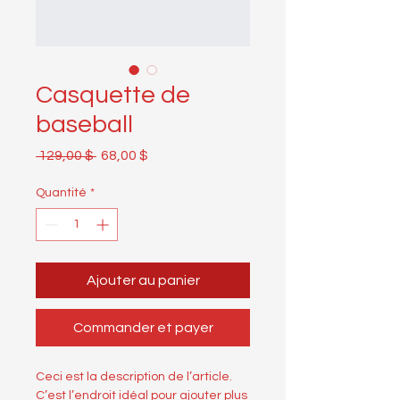
Casquette de
baseball
Prix
Prix
 129,00 $ 
68,00 $
original
promotionnel
Quantité
*
Ajouter au panier
Commander et payer
Ceci est la description de l’article. 
C’est l’endroit idéal pour ajouter plus 