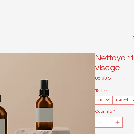
Nettoyant
visage
Prix
85,00 $
Taille
*
100 ml
150 ml
Quantité
*